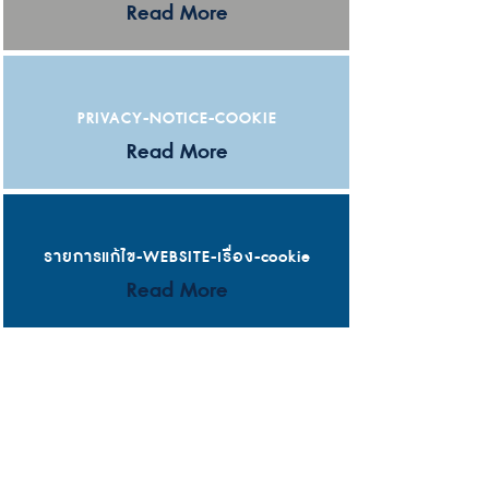
Read More
PRIVACY-NOTICE-COOKIE
Read More
รายการแก้ไข-WEBSITE-เรื่อง-cookie
Read More
PILOT LOGISTICS COMPANY LIMITED
Location
2024/137
RIMTHANG RODFAI SAI PAKNAM