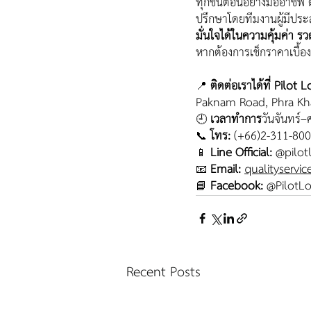
ทุกขั้นตอนอย่างมืออาชีพ
ปรึกษาโดยทีมงานผู้มีประ
มั่นใจได้ในความคุ้มค่า 
หากต้องการเช็กราคาเบื้อง
📍 
ติดต่อเราได้ที่ Pilo
Paknam Road, Phra Kh
🕘 
เวลาทำการ
วันจันทร์–
📞 
โทร:
 (+66)2-311-80
📱 
Line Official:
 @pilotl
📧 
Email:
qualityservic
📘 
Facebook:
 @PilotLo
Recent Posts