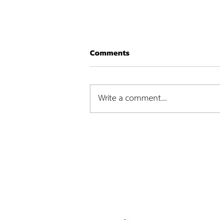
Comments
Write a comment...
เจาะลึกประเภทตู้คอนเทนเนอร์:
คู่มือฉบับสมบูรณ์สำหรับธุรกิจนำ
เข้า-ส่งออก
PILOT LOGISTICS COMPANY