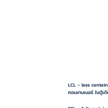
LCL - less containe
คอนเทนเนอร์ ในตู้เดี